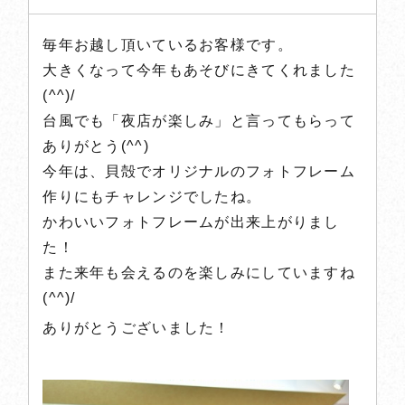
スタッフブログ
毎年お越し頂いているお客様です。
記念日のお客様
大きくなって今年もあそびにきてくれました
(^^)/
プライバシーポリシー
台風でも「夜店が楽しみ」と言ってもらって
ありがとう(^^)
English
今年は、貝殻でオリジナルのフォトフレーム
作りにもチャレンジでしたね。
かわいいフォトフレームが出来上がりまし
ご宿泊予約
た！
また来年も会えるのを楽しみにしていますね
(^^)/
日帰りプラン
ありがとうございました！
0772-74-0825
TEL