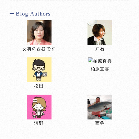
Blog Authors
女将の西谷です
戸石
柏原直喜
松田
河野
西谷