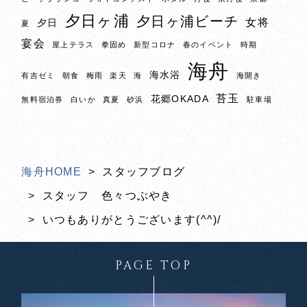
夕日ヶ浦
夕日ヶ浦ビーチ
女将
夕日
夏
宴会
屋上テラス
拳固め
新型コロナ
春のイベント
時期
海舟
海水浴
有吉ゼミ
朝食
梅雨
楽天
海
海開き
苔玉
花郷OKADA
無料宿泊券
白いか
真夏
砂浜
駐車場
海舟HOME
スタッフブログ
スタッフ 色々つぶやき
いつもありがとうございます(^^)/
PAGE TOP