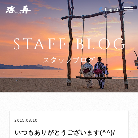
English
M
HOME
STAFF BLOG
お料理
スタッフブログ
客室
夕日ヶ浦温泉/施設
アクセス
採用情報
2015.08.10
正社員募集
いつもありがとうございます(^^)/