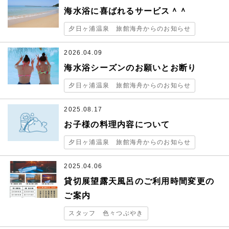
スタッフブログ
海水浴に喜ばれるサービス＾＾
夕日ヶ浦温泉 旅館海舟からのお知らせ
記念日のお客様
2026.04.09
プライバシーポリシー
海水浴シーズンのお願いとお断り
夕日ヶ浦温泉 旅館海舟からのお知らせ
English
2025.08.17
お子様の料理内容について
ご宿泊予約
夕日ヶ浦温泉 旅館海舟からのお知らせ
2025.04.06
日帰りプラン
貸切展望露天風呂のご利用時間変更の
ご案内
0772-74-0825
スタッフ 色々つぶやき
TEL