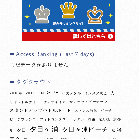
Access Ranking (Last 7 days)
まだデータがありません。
タグクラウド
SUP
カニ
2016年
2018
DM
イカメタル
インスタ映え
キャンドルナイト
ケンサキイカ
サンセットビーチラン
スタンドアップパドルボード
ストレス発散
ビーチ
ビーチブランコ
フォトコンテスト
ホタル
丹後
京丹後
京都
夕日ヶ浦
夕日ヶ浦ビーチ
女将
夕日
夏