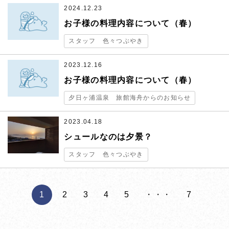
お問い合わせはお電話にて承っております
2024.12.23
［受付時間］ 8:30-21:00
お子様の料理内容について（春）
スタッフ 色々つぶやき
2023.12.16
お子様の料理内容について（春）
夕日ヶ浦温泉 旅館海舟からのお知らせ
閉じる
2023.04.18
シュールなのは夕景？
スタッフ 色々つぶやき
1
2
3
4
5
・・・
7