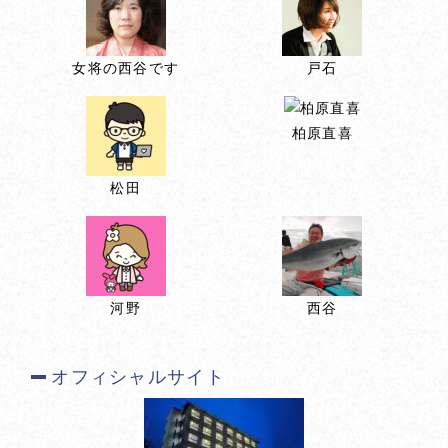
女将の西谷です
戸石
柏原直喜
松田
河野
西谷
オフィシャルサイト