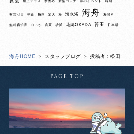
宴会
屋上テラス
拳固め
新型コロナ
春のイベント
時期
海舟
海水浴
有吉ゼミ
朝食
梅雨
楽天
海
海開き
苔玉
花郷OKADA
無料宿泊券
白いか
真夏
砂浜
駐車場
海舟HOME
スタッフブログ
投稿者 : 松田
PAGE TOP