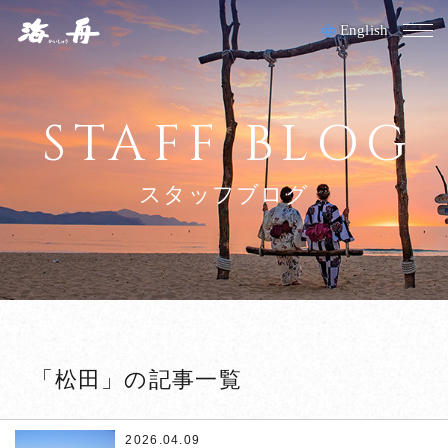
English
M
HOME
STAFF BLOG
お料理
スタッフブログ
客室
夕日ヶ浦温泉/施設
アクセス
採用情報
「松田」の記事一覧
正社員募集
2026.04.09