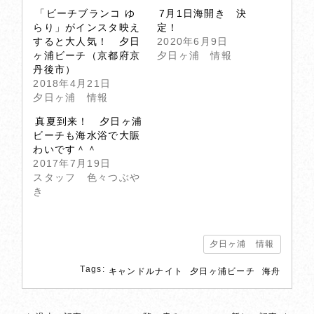
「ビーチブランコ ゆ
7月1日海開き 決
らり」がインスタ映え
定！
すると大人気！ 夕日
2020年6月9日
ヶ浦ビーチ（京都府京
夕日ヶ浦 情報
丹後市）
2018年4月21日
夕日ヶ浦 情報
真夏到来！ 夕日ヶ浦
ビーチも海水浴で大賑
わいです＾＾
2017年7月19日
スタッフ 色々つぶや
き
夕日ヶ浦 情報
Tags:
キャンドルナイト
夕日ヶ浦ビーチ
海舟