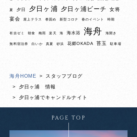
夕日ヶ浦
夕日ヶ浦ビーチ
女将
夕日
夏
宴会
屋上テラス
拳固め
新型コロナ
春のイベント
時期
海舟
海水浴
有吉ゼミ
朝食
梅雨
楽天
海
海開き
苔玉
花郷OKADA
無料宿泊券
白いか
真夏
砂浜
駐車場
海舟HOME
スタッフブログ
夕日ヶ浦 情報
夕日ヶ浦でキャンドルナイト
PAGE TOP