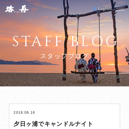
English
M
HOME
STAFF BLOG
お料理
スタッフブログ
客室
夕日ヶ浦温泉/施設
アクセス
採用情報
2018.06.16
正社員募集
夕日ヶ浦でキャンドルナイト