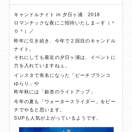
スタッフブログ
キャンドルナイト in 夕日ヶ浦 2018
記念日のお客様
ロマンチックな夜にご招待いたしま～す（＾
０＾）／
プライバシーポリシー
昨年に引き続き、今年で２回目のキャンドル
ナイト。
English
それにしても最近の夕日ヶ浦は、イベントに
力を入れていますねぇ。
インスタで有名になった「ビーチブランコ
ご宿泊予約
ゆらり」や
昨年秋には「銀杏のライトアップ」
日帰りプラン
今年の夏も「ウォータースライダー」をビー
チでやると思います。
SUPも人気が上がっているようです。
0772-74-0825
TEL