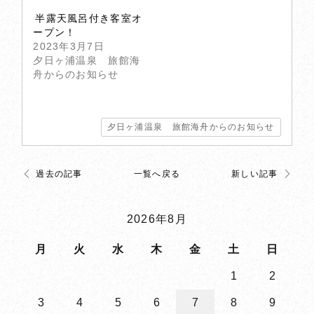
半露天風呂付き客室オ
ープン！
2023年3月7日
夕日ヶ浦温泉 旅館海
舟からのお知らせ
夕日ヶ浦温泉 旅館海舟からのお知らせ
過去の記事
一覧へ戻る
新しい記事
2026年8月
月
火
水
木
金
土
日
1
2
3
4
5
6
7
8
9