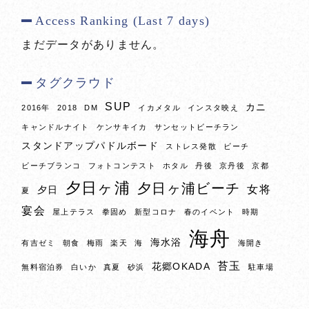
Access Ranking (Last 7 days)
まだデータがありません。
タグクラウド
SUP
カニ
2016年
2018
DM
イカメタル
インスタ映え
キャンドルナイト
ケンサキイカ
サンセットビーチラン
スタンドアップパドルボード
ストレス発散
ビーチ
ビーチブランコ
フォトコンテスト
ホタル
丹後
京丹後
京都
夕日ヶ浦
夕日ヶ浦ビーチ
女将
夕日
夏
宴会
屋上テラス
拳固め
新型コロナ
春のイベント
時期
海舟
海水浴
有吉ゼミ
朝食
梅雨
楽天
海
海開き
苔玉
花郷OKADA
無料宿泊券
白いか
真夏
砂浜
駐車場