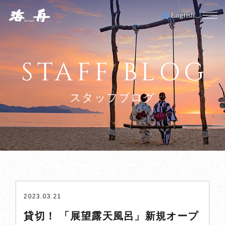
English
M
HOME
STAFF BLOG
お料理
スタッフブログ
客室
夕日ヶ浦温泉/施設
アクセス
採用情報
2023.03.21
正社員募集
貸切！ 「展望露天風呂」新規オープ