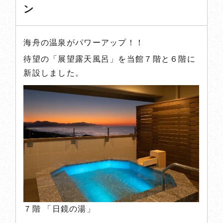
ン
スタッフブログ
記念日のお客様
海舟の温泉がパワーアップ！！
待望の「展望露天風呂」を当館７階と６階に
プライバシーポリシー
新設しました。
English
ご宿泊予約
日帰りプラン
0772-74-0825
７階 「日鏡の湯」
TEL