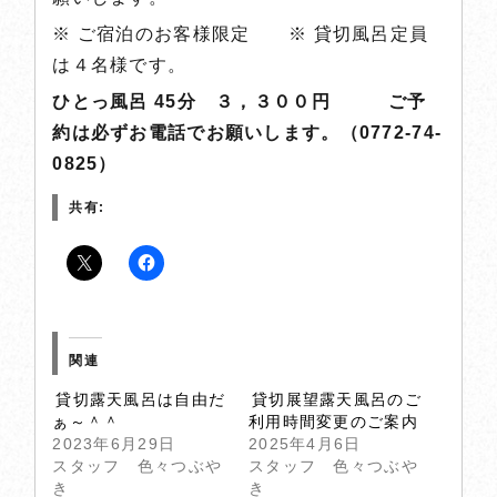
※ ご宿泊のお客様限定 ※ 貸切風呂定員
は４名様です。
ひとっ風呂 45分 ３，３００円 ご予
約は必ずお電話でお願いします。（0772-74-
0825）
共有:
関連
貸切露天風呂は自由だ
貸切展望露天風呂のご
ぁ～＾＾
利用時間変更のご案内
2023年6月29日
2025年4月6日
スタッフ 色々つぶや
スタッフ 色々つぶや
き
き