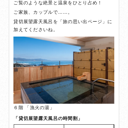
ご覧のような絶景と温泉をひとり占め！
お問い合わせはお電話にて承っております
［受付時間］ 8:30-21:00
ご家族、カップルで……。
貸切展望露天風呂を「旅の思い出ページ」に
加えてくださいね。
閉じる
６階 「漁火の湯」
「貸切展望露天風呂の時間割」