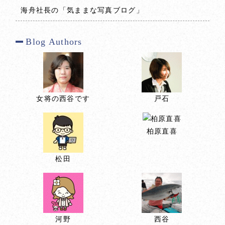
海舟社長の「気ままな写真ブログ」
Blog Authors
女将の西谷です
戸石
柏原直喜
松田
河野
西谷