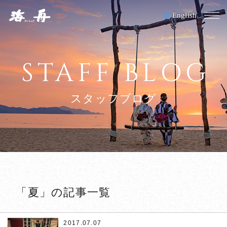
English
M
HOME
STAFF BLOG
お料理
スタッフブログ
客室
夕日ヶ浦温泉/施設
アクセス
採用情報
「夏」の記事一覧
正社員募集
2017.07.07