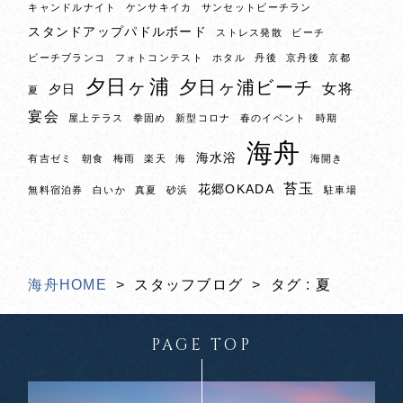
キャンドルナイト
ケンサキイカ
サンセットビーチラン
スタンドアップパドルボード
ストレス発散
ビーチ
ビーチブランコ
フォトコンテスト
ホタル
丹後
京丹後
京都
夕日ヶ浦
夕日ヶ浦ビーチ
女将
夕日
夏
宴会
屋上テラス
拳固め
新型コロナ
春のイベント
時期
海舟
海水浴
有吉ゼミ
朝食
梅雨
楽天
海
海開き
苔玉
花郷OKADA
無料宿泊券
白いか
真夏
砂浜
駐車場
海舟HOME
スタッフブログ
タグ : 夏
PAGE TOP