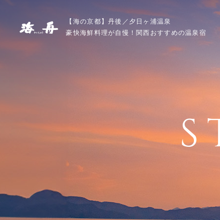
【海の京都】丹後／夕日ヶ浦温泉
豪快海鮮料理が自慢！関西おすすめの温泉宿
S