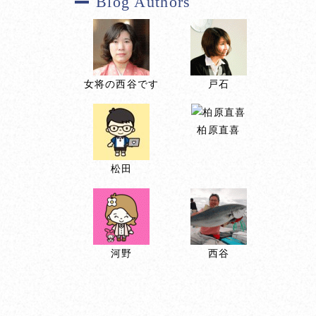
Blog Authors
女将の西谷です
戸石
柏原直喜
松田
河野
西谷