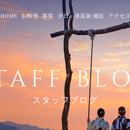
HOME
お料理
客室
夕日ヶ浦温泉/施設
アクセ
TAFF BL
スタッフブログ